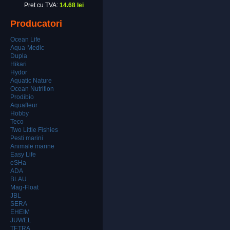
Pret cu TVA:
14.68 lei
Producatori
Ocean Life
Aqua-Medic
Dupla
Hikari
Hydor
Aquatic Nature
Ocean Nutrition
Prodibio
Aquafleur
Hobby
Teco
Two Little Fishies
Pesti marini
Animale marine
Easy Life
eSHa
ADA
BLAU
Mag-Float
JBL
SERA
EHEIM
JUWEL
TETRA