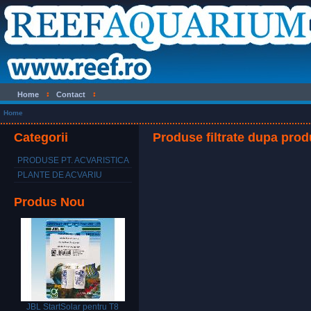
Home
Contact
Home
Categorii
Produse filtrate dupa prod
PRODUSE PT. ACVARISTICA
PLANTE DE ACVARIU
Produs Nou
JBL StartSolar pentru T8