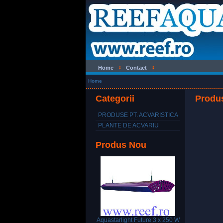
Home
Contact
Home
Categorii
Produs
PRODUSE PT. ACVARISTICA
PLANTE DE ACVARIU
Produs Nou
Aquastarlight Future 3 x 250 W