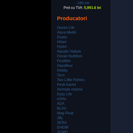
- 180 cm
Pret cu TVA:
5,991.6 lei
Producatori
Ocean Life
Aqua-Medic
Dupla
Hikari
Hydor
Aquatic Nature
Ocean Nutrition
Prodibio
Aquafleur
Hobby
Teco
Two Little Fishies
Pesti marini
Animale marine
Easy Life
eSHa
ADA
BLAU
Mag-Float
JBL
SERA
EHEIM
JUWEL