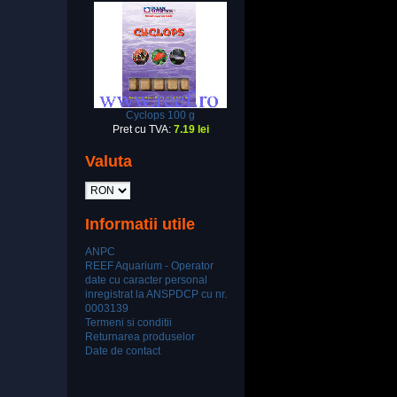
Cyclops 100 g
Pret cu TVA:
7.19 lei
Valuta
Informatii utile
ANPC
REEF Aquarium - Operator
date cu caracter personal
inregistrat la ANSPDCP cu nr.
0003139
Termeni si conditii
Returnarea produselor
Date de contact