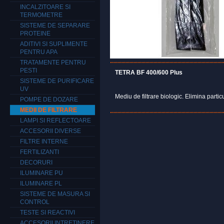
INCALZITOARE SI
TERMOMETRE
SISTEME DE SEPARARE
PROTEINE
ADITIVI SI SUPLIMENTE
PENTRU APA
TRATAMENTE PENTRU
PESTI
TETRA BF 400/600 Plus
SISTEME DE PURIFICARE
UV
Mediu de filtrare biologic. Elimina part
POMPE DE DOZARE
MEDII DE FILTRARE
LAMPI SI REFLECTOARE
ACCESORII DIVERSE
FILTRE INTERNE
FERTILIZANTI
DECORURI
ILUMINARE PU
ILUMINARE PL
SISTEME DE MASURA SI
CONTROL
TESTE SI REACTIVI
ACCESORII INTRETINERE