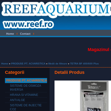
Home
Contact
Magazinul 
Home
»
PRODUSE PT. ACVARISTICA
»
Medii de filtrare
»
TETRA BF 400/600 Plus
Categorii
Detalii Produs
PRODUSE PT. ACVARISTICA
SISTEME DE OSMOZA
INVERSA
HRANA SI VITAMINE
ANTI ALGE
SISTEME DE INJECTIE
CO2