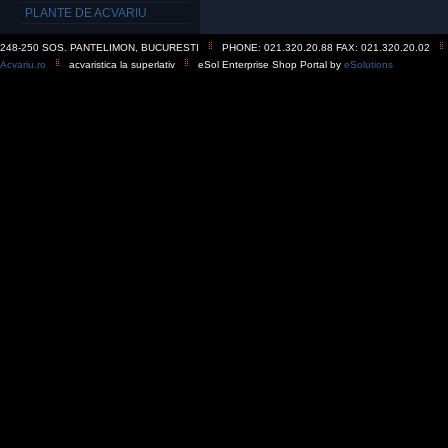
PLANTE DE ACVARIU
248-250 SOS. PANTELIMON, BUCURESTI
PHONE: 021.320.20.88 FAX: 021.320.20.02
Acvariu.ro
acvaristica la superlativ
eSol Enterprise Shop Portal by
eSolutions