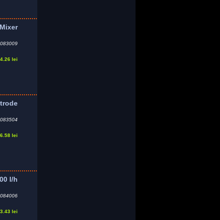
Mixer
083009
4.26 lei
ctrode
083504
6.58 lei
0 l/h
084006
3.43 lei