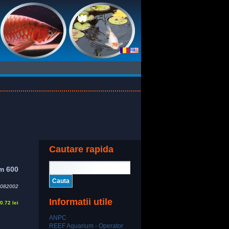
Cautare rapida
m 600
082002
Informatii utile
0.72 lei
ANPC
REEF Aquarium - Operator