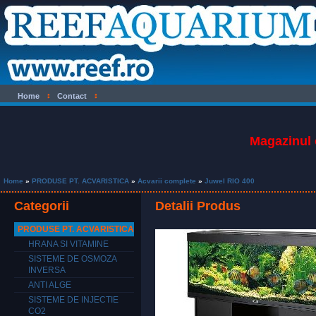
Home
Contact
Magazinul 
Home
»
PRODUSE PT. ACVARISTICA
»
Acvarii complete
»
Juwel RIO 400
Categorii
Detalii Produs
PRODUSE PT. ACVARISTICA
HRANA SI VITAMINE
SISTEME DE OSMOZA
INVERSA
ANTI ALGE
SISTEME DE INJECTIE
CO2