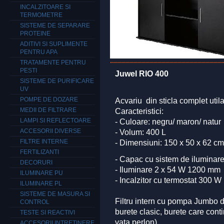
INCALZITOARE SI
TERMOMETRE
SISTEME DE SEPARARE
PROTEINE
ADITIVI SI SUPLIMENTE
PENTRU APA
TRATAMENTE PENTRU
PESTI
Juwel RIO 400
SISTEME DE PURIFICARE
UV
POMPE DE DOZARE
Acvariu din sticla complet util
MEDII DE FILTRARE
Caracteristici:
LAMPI SI REFLECTOARE
- Culoare: negru/ maron/ natur
ACCESORII DIVERSE
- Volum: 400 L
FILTRE INTERNE
- Dimensiuni: 150 x 50 x 62 cm
FERTILIZANTI
- Capac cu sistem de iluminar
DECORURI
- Iluminare 2 x 54 W 1200 mm
ILUMINARE PU
- Incalzitor cu termostat 300 W
ILUMINARE PL
SISTEME DE MASURA SI
Filtru intern cu pompa Jumbo de
CONTROL
burete clasic, burete care conti
TESTE SI REACTIVI
vata perlon).
ACCESORII INTRETINERE