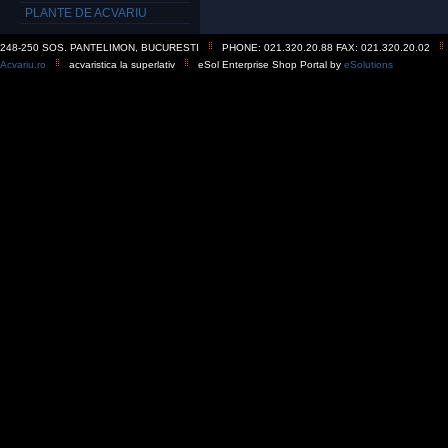
PLANTE DE ACVARIU
248-250 SOS. PANTELIMON, BUCURESTI
PHONE: 021.320.20.88 FAX: 021.320.20.02
Acvariu.ro
acvaristica la superlativ
eSol Enterprise Shop Portal by
eSolutions