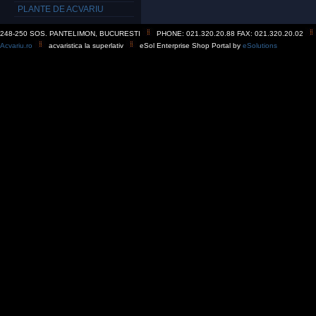
PLANTE DE ACVARIU
248-250 SOS. PANTELIMON, BUCURESTI
PHONE: 021.320.20.88 FAX: 021.320.20.02
Acvariu.ro
acvaristica la superlativ
eSol Enterprise Shop Portal by
eSolutions