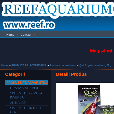
Home
Contact
Magazinul 
Home
»
PRODUSE PT. ACVARISTICA
»
Produse pentru iazuri
»
Quick grow, medium, 5kg
Categorii
Detalii Produs
PRODUSE PT. ACVARISTICA
HRANA SI VITAMINE
SISTEME DE OSMOZA
INVERSA
ANTI ALGE
SISTEME DE INJECTIE
CO2