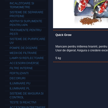
INCALZITOARE SI
TERMOMETRE
SISTEME DE SEPARARE
PROTEINE
ADITIVI SI SUPLIMENTE
PENTRU APA
TRATAMENTE PENTRU
PESTI
Quick Grow
SISTEME DE PURIFICARE
UV
Mancare pentru initierea hranirii, pentru
POMPE DE DOZARE
Usor de digerat. Asigura o crestere exc
MEDII DE FILTRARE
LAMPI SI REFLECTOARE
5 kg
ACCESORII DIVERSE
FILTRE INTERNE
FERTILIZANTI
DECORURI
ILUMINARE PU
ILUMINARE PL
SISTEME DE MASURA SI
CONTROL
TESTE SI REACTIVI
ACCESORII INTRETINERE