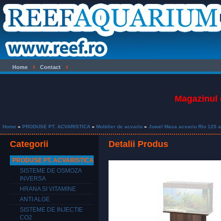
Home
Contact
Magazinul 
Home
»
PRODUSE PT. ACVARISTICA
»
Mobilier de acvariu
»
Juwel Masa acvariu Rio 125 a
Categorii
Detalii Produs
PRODUSE PT. ACVARISTICA
SISTEME DE OSMOZA
INVERSA
HRANA SI VITAMINE
ANTI ALGE
SISTEME DE INJECTIE
CO2