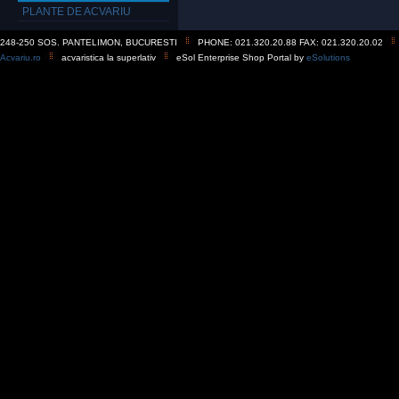
PLANTE DE ACVARIU
248-250 SOS. PANTELIMON, BUCURESTI
PHONE: 021.320.20.88 FAX: 021.320.20.02
Acvariu.ro
acvaristica la superlativ
eSol Enterprise Shop Portal by
eSolutions