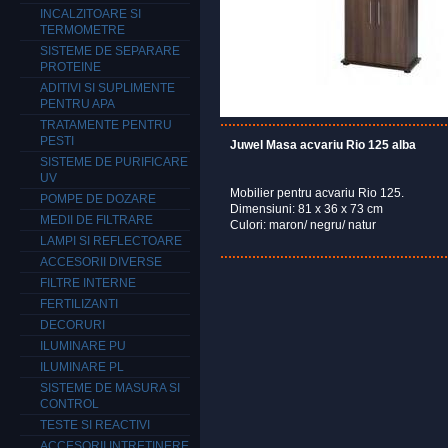
INCALZITOARE SI
TERMOMETRE
SISTEME DE SEPARARE
PROTEINE
ADITIVI SI SUPLIMENTE
PENTRU APA
TRATAMENTE PENTRU
PESTI
Juwel Masa acvariu Rio 125 alba
SISTEME DE PURIFICARE
UV
Mobilier pentru acvariu Rio 125.
POMPE DE DOZARE
Dimensiuni: 81 x 36 x 73 cm
MEDII DE FILTRARE
Culori: maron/ negru/ natur
LAMPI SI REFLECTOARE
ACCESORII DIVERSE
FILTRE INTERNE
FERTILIZANTI
DECORURI
ILUMINARE PU
ILUMINARE PL
SISTEME DE MASURA SI
CONTROL
TESTE SI REACTIVI
ACCESORII INTRETINERE